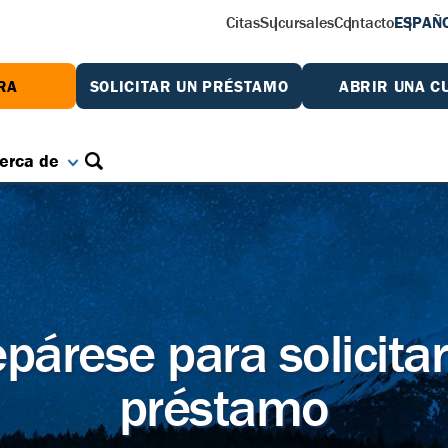
Citas
Sucursales
Contacto
ESPAÑ
RA
SOLICITAR UN PRÉSTAMO
ABRIR UNA C
erca de
párese para solicita
préstamo