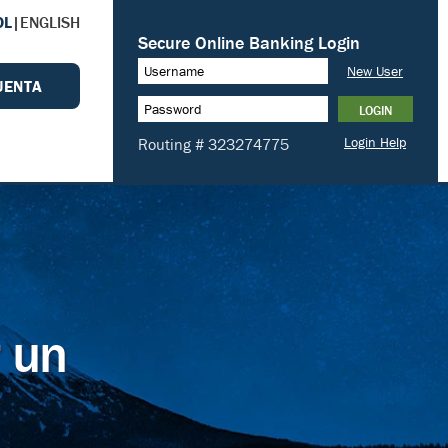
OL
|
ENGLISH
UENTA
r un